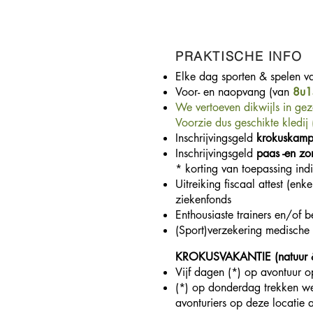
PRAKTISCHE INFO
Elke dag sporten & spelen v
Voor- en naopvang (van
8u1
We vertoeven dikwijls in ge
Voorzie dus geschikte kledij 
Inschrijvingsgeld
krokuskam
Inschrijvingsgeld
paas -en z
* korting van toepassing in
Uitreiking fiscaal attest (enk
ziekenfonds
Enthousiaste trainers en/of b
(Sport)verzekering medische
KROKUSVAKANTIE (natuur 
Vijf dagen (*) op avontuur o
(*) op donderdag trekken we
avonturiers op deze locatie