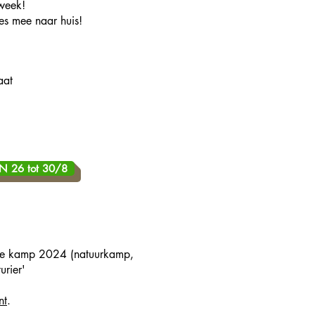
week!
es mee naar huis!
aat
N 26 tot 30/8
ype kamp 2024 (natuurkamp,
urier'
nt
.