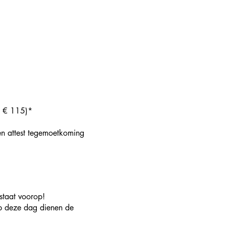
n € 115)*
 en attest tegemoetkoming
staat voorop!
Op deze dag dienen de