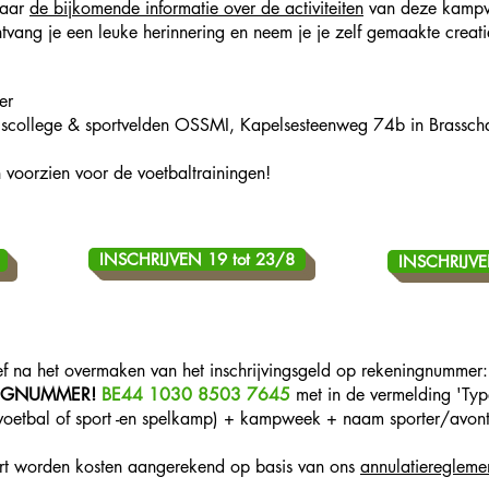
naar
de bijkomende informatie over de activiteiten
van deze kamp
vang je een leuke herinnering en neem je je zelf gemaakte creati
er
ielscollege & sportvelden OSSMI, Kapelsesteenweg 74b in Brassch
n
 voorzien voor de voetbaltrainingen!
INSCHRIJVEN 19 tot 23/8
INSCHRIJVE
tief na het overmaken van het inschrijvingsgeld op rekeningnummer:
NGNUMMER!
BE44 1030 8503 7645
met in de vermelding 'T
voetbal of sport -en spelkamp) + kampweek + naam sporter/avont
ert worden kosten aangerekend op basis van ons
annulatieregleme