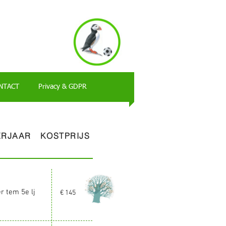
NTACT
Privacy & GDPR
ERJAAR
KOSTPRIJS
er
tem 5e lj
€ 145