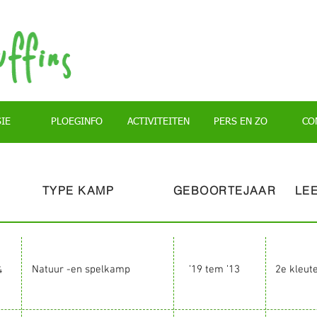
IE
PLOEGINFO
ACTIVITEITEN
PERS EN ZO
CO
TYPE KAMP
GEBOORTEJAAR
LE
Natuur -en spelkamp
’19 tem ’13
2e kleut
4