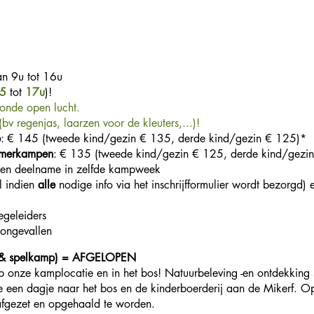
an 9u tot 16u
5
tot
17u
)!
zonde open lucht.
(bv regenjas, laarzen voor de kleuters,...)!
p
:
€
145 (tweede kind/gezin € 135, derde kind/gezin € 125)*
omerkampen
:
€
135 (tweede kind/gezin € 125, derde kind/gezi
dien deelname in zelfde kampweek
el indien
alle
nodige info via het inschrijfformulier wordt bezorgd)
egeleiders
 ongevallen
& spelkamp) = AFGELOPEN
p onze kamplocatie en in het bos! Natuurbeleving -en ontdekking 
 een dagje naar het bos en de kinderboerderij aan de Mikerf. 
 afgezet en opgehaald te worden.