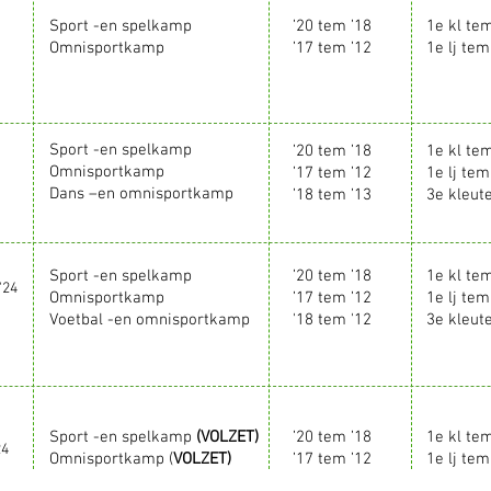
Sport -en spelkamp
’20 tem ’18
1e kl te
Omnisportkamp
’17 tem ’12
1e lj tem
Sport -en spelkamp
’20 tem ’18
1e kl te
Omnisportkamp
’17 tem ’12
1e lj tem
Dans –en omnisportkamp
’18 tem ’13
3e kleute
Sport -en spelkamp
’20 tem ’18
1e kl te
'24
Omnisportkamp
’17 tem ’12
1e lj tem
Voetbal -en omnisportkamp
'18 tem '12
3e kleute
Sport -en spelkamp
(VOLZET)
’20 tem ’18
1e kl te
24
Omnisportkamp (
VOLZET)
’17 tem ’12
1e lj tem