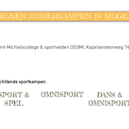
RIJVEN ZOMERKAMPEN IS MOGEL
Sint-Michielscollege & sportvelden OSSMI
, Kapelsesteenweg 74
schillende sportkampen:
OMNISPORT
SPORT &
DANS &
SPEL
OMNISPOR
| MEER INFO |
| MEER INFO |
| MEER INFO |