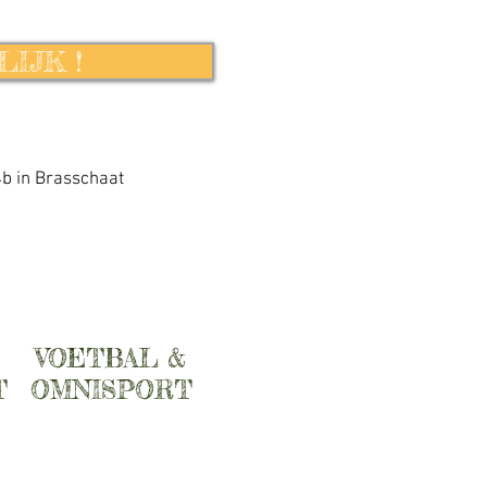
IJK !
b in Brasschaat
VOETBAL &
T
OMNISPORT
| MEER INFO |